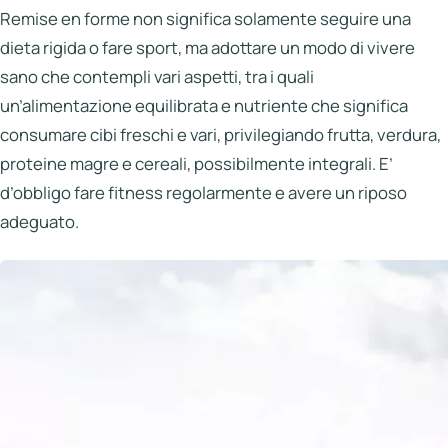
Italia
Remise en forme non significa solamente seguire una
dieta rigida o fare sport, ma adottare un modo di vivere
Northen
Italy
sano che contempli vari aspetti, tra i quali
un’alimentazione equilibrata e nutriente che significa
Center
Italy
consumare cibi freschi e vari, privilegiando frutta, verdura,
proteine magre e cereali, possibilmente integrali. E’
Souther
d’obbligo fare fitness regolarmente e avere un riposo
Italy
adeguato.
Hotels
Unisciti
a
LBH
Login