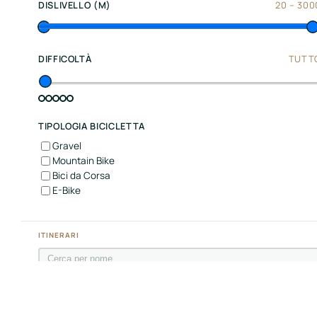
Center
DISLIVELLO (M)
20
–
300
Italy
Souther
DIFFICOLTÀ
TUTT
Italy
Hotels
TIPOLOGIA BICICLETTA
Unisciti
Gravel
a
Mountain Bike
Bici da Corsa
LBH
E-Bike
ITINERARI
Login