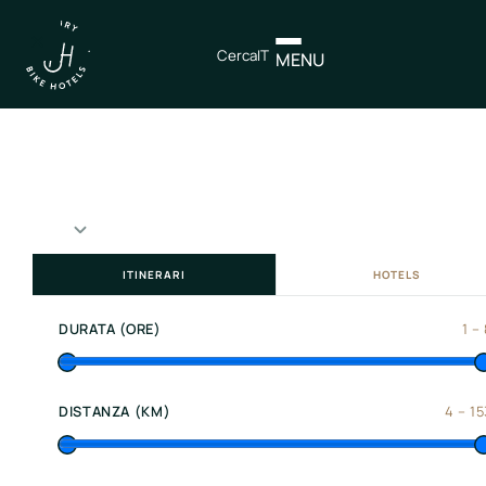
×
Cerca
IT
MENU
IT
EN
Itinerari
Nord
Italia
ITINERARI
HOTELS
Centro
Italia
DURATA (ORE)
1
–
Sud
Italia
DISTANZA (KM)
4
–
15
Northen
Italy