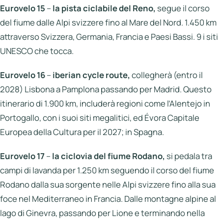
Eurovelo 15
–
la pista ciclabile del Reno,
segue il corso
del fiume dalle Alpi svizzere fino al Mare del Nord. 1.450 km
attraverso Svizzera, Germania, Francia e Paesi Bassi. 9 i siti
UNESCO che tocca.
Eurovelo 16
–
iberian cycle route,
collegherà (entro il
2028) Lisbona a Pamplona
passando per Madrid. Questo
itinerario di 1.900 km, includerà regioni come l’Alentejo
in
Portogallo, con i suoi siti megalitici, ed Évora Capitale
Europea della Cultura per il 2027; in Spagna.
Eurovelo 17
–
la ciclovia del fiume Rodano,
si pedala tra
campi di lavanda per 1.250 km seguendo il corso del fiume
Rodano dalla sua sorgente nelle Alpi svizzere fino alla sua
foce nel Mediterraneo in Francia. Dalle montagne alpine al
lago di Ginevra, passando per Lione e terminando nella