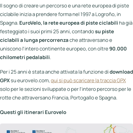
Italia
Il sogno di creare un percorso e una rete europea di piste
ciclabile inizia a prendere forma nel 1997 a Logroño, in
Northen
Italy
Spagna.
EuroVelo, la rete europea di piste ciclabili
ha già
festeggiato i suoi primi 25 anni, contando
su piste
Center
Italy
ciclabili a lunga percorrenza
che attraversano e
uniscono l’intero continente europeo, con oltre
90.000
Souther
chilometri pedalabili
.
Italy
Per i 25 anni è stata anche attivata la funzione di
download
Hotels
GPX
su
eurovelo.com
,
qui si può scaricare la traccia GPX
Unisciti
solo per le sezioni sviluppate o per l’intero percorso per le
a
rotte che attraversano Francia, Portogallo e Spagna.
LBH
Questi gli itinerari Eurovelo
Login