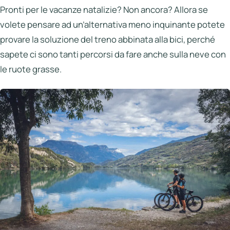
Italia
Pronti per le vacanze natalizie? Non ancora? Allora se
volete pensare ad un’alternativa meno inquinante potete
Northen
Italy
provare la soluzione del treno abbinata alla bici, perché
sapete ci sono tanti percorsi da fare anche sulla neve con
Center
Italy
le ruote grasse.
Souther
Italy
Hotels
Unisciti
a
LBH
Login