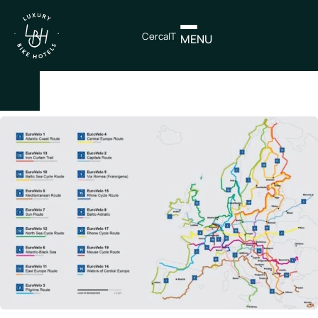
Cerca
IT
MENU
×
IT
EN
Itinerari
Nord
Italia
Centro
Italia
Sud