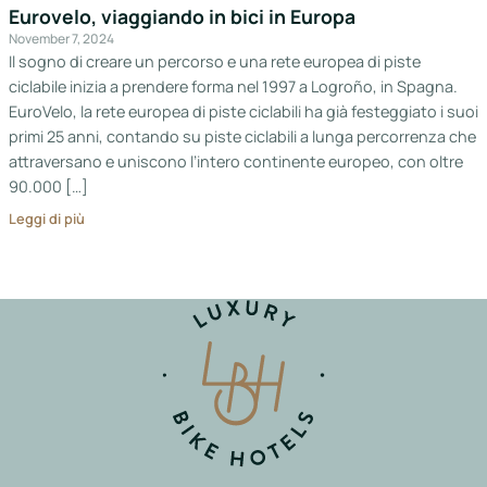
Italia
Eurovelo, viaggiando in bici in Europa
November 7, 2024
Northen
Il sogno di creare un percorso e una rete europea di piste
Italy
ciclabile inizia a prendere forma nel 1997 a Logroño, in Spagna.
EuroVelo, la rete europea di piste ciclabili ha già festeggiato i suoi
Center
primi 25 anni, contando su piste ciclabili a lunga percorrenza che
Italy
attraversano e uniscono l’intero continente europeo, con oltre
Souther
90.000 […]
Italy
Leggi di più
Hotels
Unisciti
a
LBH
Login