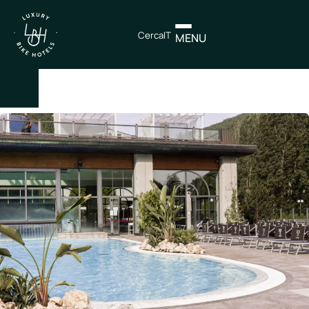
Cerca
IT
MENU
×
IT
EN
Itinerari
Nord
Italia
Centro
Italia
Sud