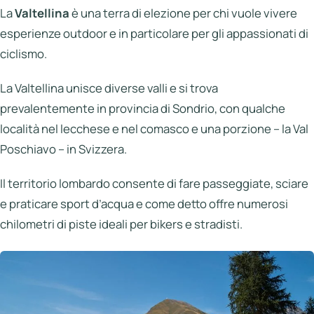
Italia
La
Valtellina
è una terra di elezione per chi vuole vivere
esperienze outdoor e in particolare per gli appassionati di
Northen
Italy
ciclismo.
Center
La Valtellina unisce diverse valli e si trova
Italy
prevalentemente in provincia di Sondrio, con qualche
Souther
località nel lecchese e nel comasco e una porzione – la Val
Italy
Poschiavo – in Svizzera.
Hotels
Il territorio lombardo consente di fare passeggiate, sciare
e praticare sport d’acqua e come detto offre numerosi
Unisciti
chilometri di piste ideali per bikers e stradisti.
a
LBH
Login