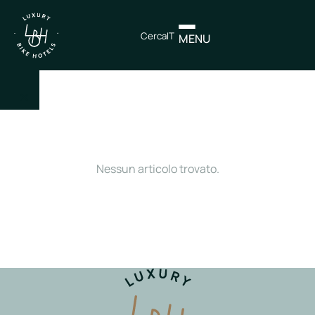
Cerca
IT
MENU
×
IT
EN
Nessun articolo trovato.
Itinerari
Nord
Italia
Centro
Italia
Sud