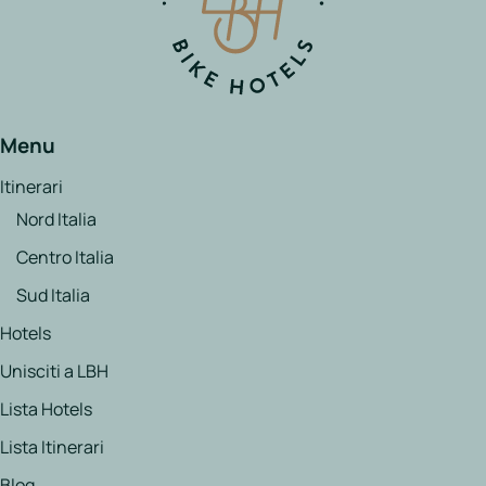
Italia
Northen
Italy
Center
Menu
Italy
Souther
Itinerari
Italy
Nord Italia
Centro Italia
Hotels
Sud Italia
Unisciti
Hotels
a
Unisciti a LBH
LBH
Lista Hotels
Lista Itinerari
Login
Blog