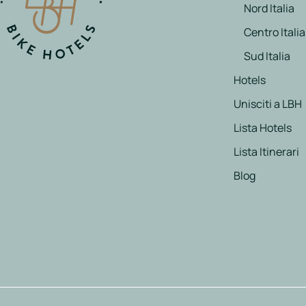
Italia
Nord Italia
Centro Italia
Northen
Italy
Sud Italia
Center
Hotels
Italy
Unisciti a LBH
Souther
Lista Hotels
Italy
Lista Itinerari
Hotels
Blog
Unisciti
a
LBH
Login