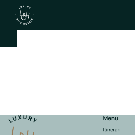
×
IT
EN
Itinerari
Nord
Italia
Centro
Menu
Italia
Itinerari
Sud