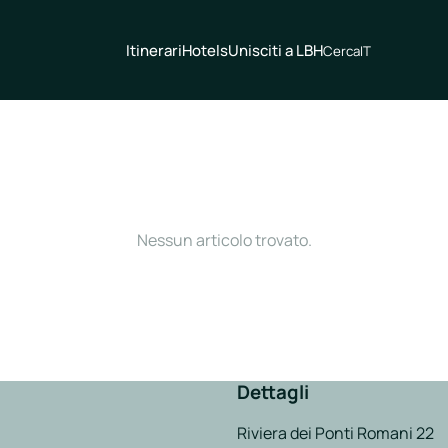
Itinerari
Hotels
Unisciti a LBH
Cerca
IT
Nessun articolo trovato.
Dettagli
Riviera dei Ponti Romani 22