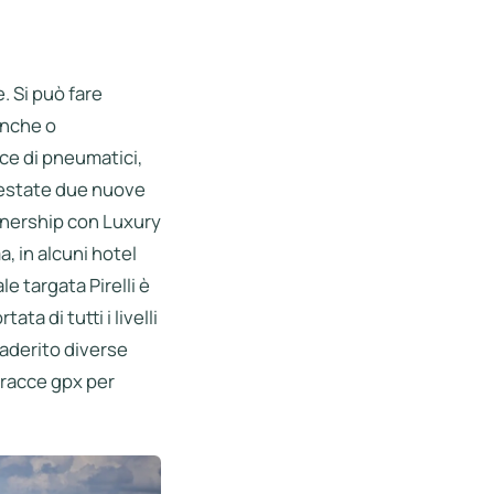
. Si può fare
anche o
ce di pneumatici,
t’estate due nuove
tnership con Luxury
, in alcuni hotel
le targata Pirelli è
ta di tutti i livelli
 aderito diverse
 tracce gpx per