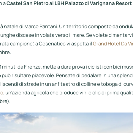
io a
Castel San Pietro al LBH Palazzo di Varignana Resort
tà natale di Marco Pantani. Un territorio composto da ondul
 lunghe discese in volata verso il mare. Se volete cimentarvi
irata campione”, a Cesenatico vi aspetta il
Grand Hotel Da Vi
tobre.
 minuti da Firenze, mette a dura prova i ciclisti con bici musc
ò può risultare piacevole. Pensate di pedalare in una splen
iscendi di strade in un anfiteatro di colline e toboga di cu
no
, un’azienda agricola che produce vini e olio di prima qualit
bre).