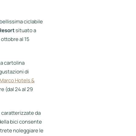
ellissima ciclabile
Resort
situato a
 ottobre al 15
a cartolina
egustazioni di
 Marco Hotels &
e (dal 24 al 29
, caratterizzate da
della bici consente
otrete noleggiare le