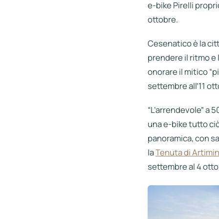
e-bike Pirelli propr
ottobre.
Cesenatico è la cit
prendere il ritmo e
onorare il mitico “p
settembre all’11 ot
“L’arrendevole” a 50
una e-bike tutto ci
panoramica, con sal
la
Tenuta di Artimi
settembre al 4 otto