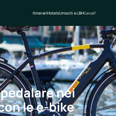
Itinerari
Hotels
Unisciti a LBH
Cerca
IT
 pedalare nei
con le e-bike