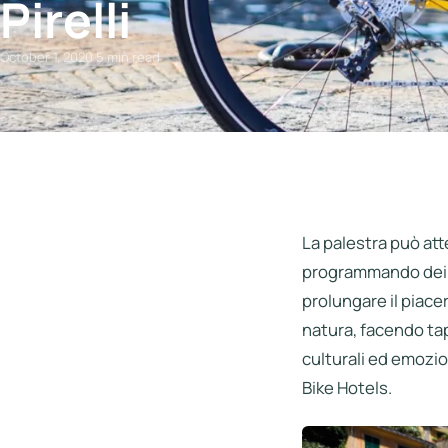
Pirelli
Italia
Northen
October 1, 2020
·
5 min read
Italy
Center
Italy
Souther
Italy
La palestra può att
Hotels
programmando dei w
Unisciti
prolungare il piacer
a
natura, facendo tapp
LBH
culturali ed emozion
Bike Hotels.
Login