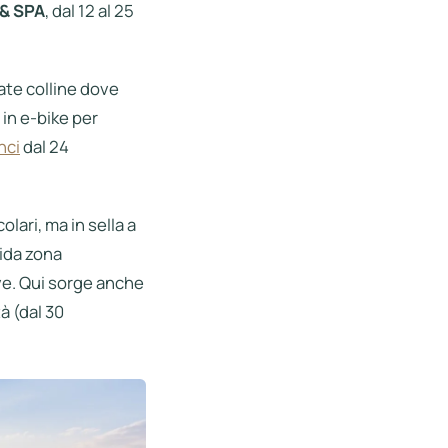
 & SPA
, dal 12 al 25
ate colline dove
 in e-bike per
nci
dal 24
olari, ma in sella a
dida zona
rve. Qui sorge anche
à (dal 30