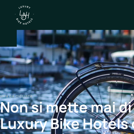
×
IT
EN
Itinerari
Nord
VITA DA CICLISTA
Non si mette mai di
Italia
Centro
Luxury Bike Hotels 
Italia
Sud