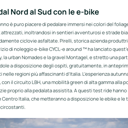
al Nord al Sud con le e-bike
unno è puro piacere di pedalare immersi nei colori del foliage
k attrezzati, inoltrandosi in sentieri avventurosi e strade bi
ente ciclovie asfaltate. Pirelli, storica azienda produttri
rvizio di noleggio e-bike CYCL-e around ™ ha lanciato ques
y, la urban Nomades e la gravel Montagel, e stretto una par
ole a disposizione degli ospiti, gratuitamente, in anteprima
ti nelle regioni più affascinanti d’Italia. L’esperienza autunna
on il circuito LBH, una mobilità green di alta gamma alla porta
zie proprio alla pedalata assistita. A questi test ride hanno
e Centro Italia, che metteranno a disposizione le ebike e le
 circostanti.