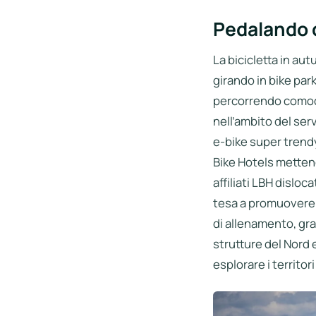
Pedalando d
La bicicletta in aut
girando in bike par
percorrendo comodam
nell’ambito del se
e-bike super trend
Bike Hotels mettend
affiliati LBH disloca
tesa a promuovere, c
di allenamento, gra
strutture del Nord 
esplorare i territori