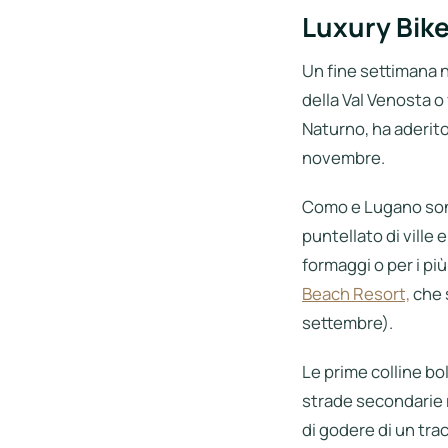
Luxury Bike 
Un fine settimana n
della Val Venosta o 
Naturno, ha aderito 
novembre.
Como e Lugano sono
puntellato di ville 
formaggi o per i più
Beach Resort,
che s
settembre).
Le prime colline bol
strade secondarie r
di godere di un tra