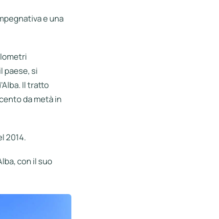
 impegnativa e una
ilometri
l paese, si
lba. Il tratto
r cento da metà in
l 2014.
lba, con il suo