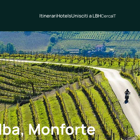
Itinerari
Hotels
Unisciti a LBH
Cerca
IT
Alba, Monforte