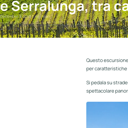
e Serralunga, tra ca
Italia
Northen
December 3, 2018
·
3 min read
Italy
Center
Italy
Souther
Italy
Questo escursione c
per caratteristiche
Hotels
Si pedala su strade 
Unisciti
spettacolare panora
a
LBH
Login