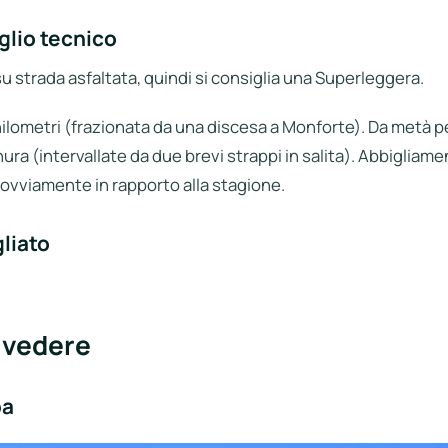
glio tecnico
 su strada asfaltata, quindi si consiglia una Superleggera.
chilometri (frazionata da una discesa a Monforte). Da metà p
nura (intervallate da due brevi strappi in salita). Abbigliame
a ovviamente in rapporto alla stagione.
liato
 vedere
ba