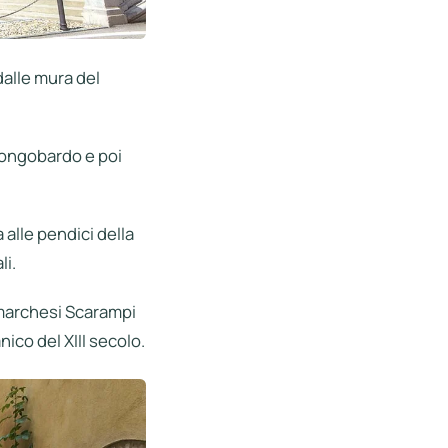
dalle mura del
 longobardo e poi
 alle pendici della
li.
i marchesi Scarampi
ico del XIII secolo.