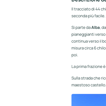
Il tracciato di 44 
seconda più facile.
Si parte da
Alba
, d
pianeggianti verso 
continua verso il bo
misura circa 6 chil
poi.
La prima frazione è
Sulla strada che ric
maestoso castello