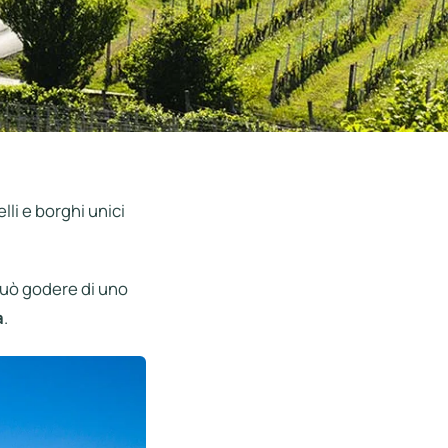
lli e borghi unici
 può godere di uno
a
.