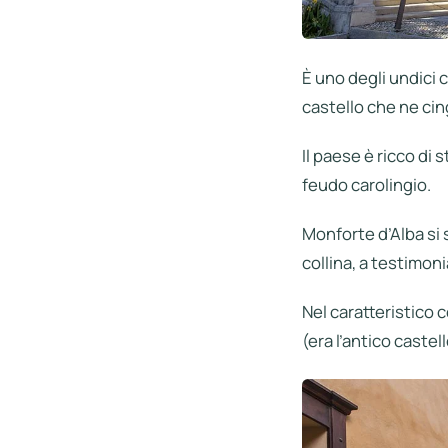
È uno degli undici 
castello che ne cin
Il paese è ricco di
feudo carolingio.
Monforte d’Alba si s
collina, a testimoni
Nel caratteristico 
(era l’antico castell