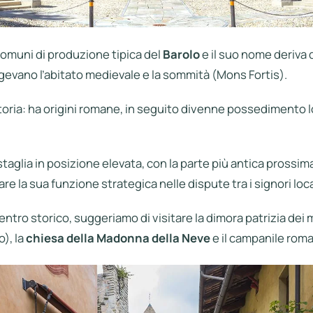
comuni di produzione tipica del
Barolo
e il suo nome deriva 
gevano l’abitato medievale e la sommità (Mons Fortis).
 storia: ha origini romane, in seguito divenne possedimento
taglia in posizione elevata, con la parte più antica prossima
are la sua funzione strategica nelle dispute tra i signori loca
centro storico, suggeriamo di visitare la dimora patrizia de
o), la
chiesa della Madonna della Neve
e il campanile roman