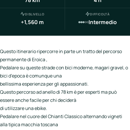
Italia
Northen
DISLIVELLO
DIFFICOLTÀ
Italy
+1,560 m
Intermedio
Center
Italy
Souther
Questo itinerario ripercorre in parte un tratto del percorso
Italy
permanente di Eroica ,
Pedalare su queste strade con bici moderne, magari gravel, o
Hotels
bici d’epoca è comunque una
bellissima esperienza per gli appassionati.
Unisciti
Questo percorso ad anello di 78 km è per esperti ma può
a
essere anche facile per chi deciderà
LBH
di utilizzare una ebike.
Pedalare nel cuore del Chianti Classico alternando vigneti
alla tipica macchia toscana
Login