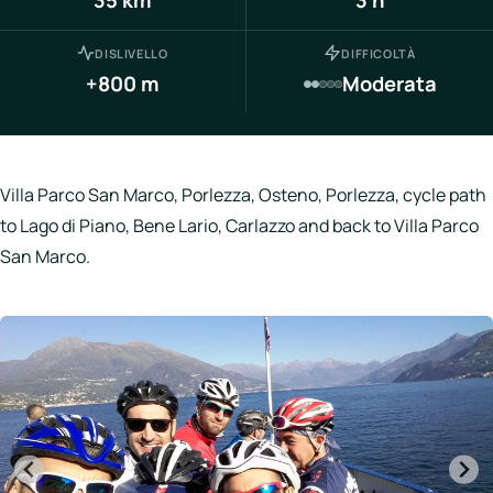
Italia
Northen
DISLIVELLO
DIFFICOLTÀ
Italy
+800 m
Moderata
Center
Italy
Souther
Villa Parco San Marco, Porlezza, Osteno, Porlezza, cycle path
Italy
to Lago di Piano, Bene Lario, Carlazzo and back to Villa Parco
San Marco.
Hotels
Unisciti
a
LBH
Login