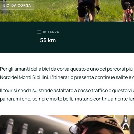
Italia
BICI DA CORSA
Northen
Italy
Center
DISTANZA
55 km
Italy
Souther
Italy
Per gli amanti della bici da corsa questo è uno dei percorsi più
Hotels
Nord dei Monti Sibillini. L’itinerario presenta continue salite 
Unisciti
Il tour si snoda su strade asfaltate a basso traffico e questo v
a
panorami che, sempre molto belli, mutano continuamente lungo
LBH
Login