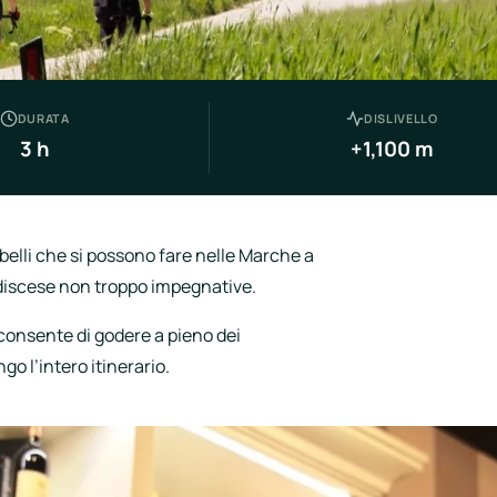
DURATA
DISLIVELLO
3 h
+1,100 m
 belli che si possono fare nelle Marche a
e discese non troppo impegnative.
i consente di godere a pieno dei
 l’intero itinerario.