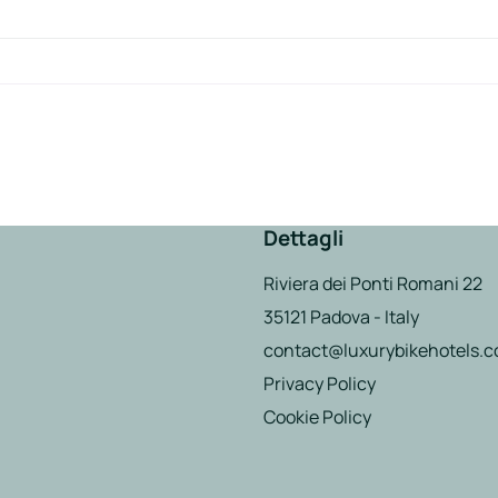
Dettagli
Riviera dei Ponti Romani 22
35121 Padova - Italy
contact@luxurybikehotels.
Privacy Policy
Cookie Policy