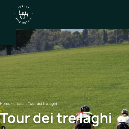
×
IT
EN
Itinerari
Nord
Italia
Home
›
Itinerari
›
Tour dei tre laghi
Centro
Tour dei tre laghi
Italia
Sud