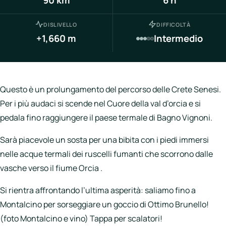
Italia
Northen
DISLIVELLO
DIFFICOLTÀ
Italy
+1,660 m
Intermedio
Center
Italy
Souther
Questo è un prolungamento del percorso delle Crete Senesi.
Italy
Per i più audaci si scende nel Cuore della val d’orcia e si
pedala fino raggiungere il paese termale di Bagno Vignoni.
Hotels
Sarà piacevole un sosta per una bibita con i piedi immersi
Unisciti
nelle acque termali dei ruscelli fumanti che scorrono dalle
a
vasche verso il fiume Orcia .
LBH
Si rientra affrontando l’ultima asperità: saliamo fino a
Montalcino per sorseggiare un goccio di Ottimo Brunello!
(foto Montalcino e vino) Tappa per scalatori!
Login