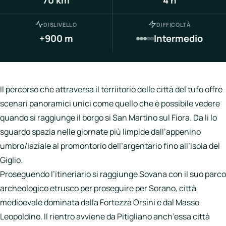
Italia
Northen
DISLIVELLO
DIFFICOLTÀ
Italy
+900 m
Intermedio
Center
Italy
Souther
Il percorso che attraversa il terriitorio delle città del tufo offre
Italy
scenari panoramici unici come quello che è possibile vedere
quando si raggiunge il borgo si San Martino sul Fiora. Da li lo
Hotels
sguardo spazia nelle giornate più limpide dall’appenino
umbro/laziale al promontorio dell’argentario fino all’isola del
Unisciti
Giglio.
a
Proseguendo l’itineriario si raggiunge Sovana con il suo parco
LBH
archeologico etrusco per proseguire per Sorano, città
medioevale dominata dalla Fortezza Orsini e dal Masso
Leopoldino. Il rientro avviene da Pitigliano anch’essa città
Login