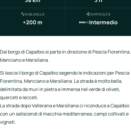
Italia
Northen
DISLIVELLO
DIFFICOLTÀ
Italy
+200 m
Intermedio
Center
Italy
Souther
Dal borgo di Capalbio si parte in direzione di Pescia Fiorentina,
Italy
Manciano e Marsiliana.
Hotels
Si lascia il borgo di Capalbio segendo le indicazioni per Pescia
Fiorentina, Manciano e Marsiliana. La strada è molto bella,
Unisciti
delimitata da muri in pietra e immersa nel verde di oliveti,
a
querceti e lecceti.
LBH
La strada dopo Vallerana e Marsiliana ci riconduce a Capalbio
con un saliscendi di macchia mediterranea, campi coltivati e
vigneti.
Login