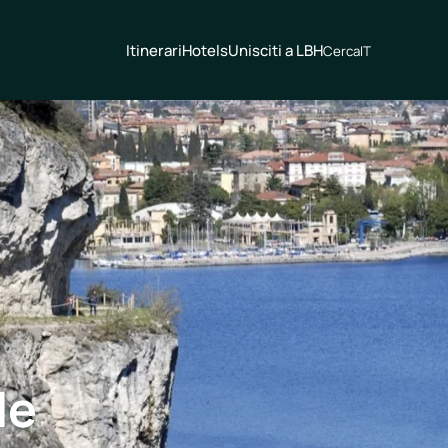
Itinerari
Hotels
Unisciti a LBH
Cerca
IT
le