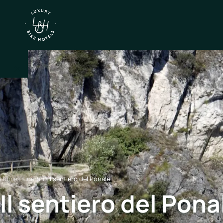
×
IT
EN
Itinerari
Nord
Italia
Home
›
Itinerari
›
Il sentiero del Ponale
Centro
Il sentiero del Pona
Italia
Sud