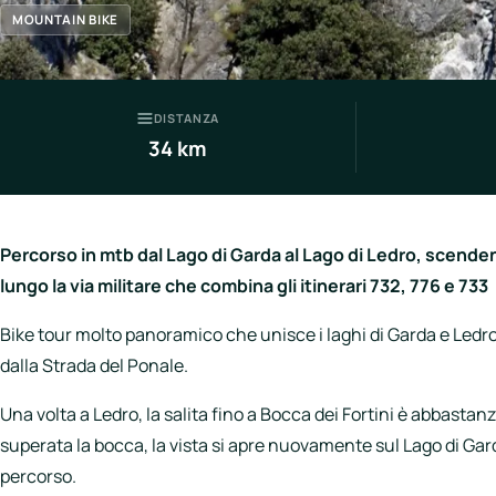
Italia
MOUNTAIN BIKE
Northen
Italy
Center
DISTANZA
34 km
Italy
Souther
Italy
Percorso in mtb dal Lago di Garda al Lago di Ledro, scende
Hotels
lungo la via militare che combina gli itinerari 732, 776 e 733
Unisciti
Bike tour molto panoramico che unisce i laghi di Garda e Ledro
a
dalla Strada del Ponale.
LBH
Una volta a Ledro, la salita fino a Bocca dei Fortini è abbastan
superata la bocca, la vista si apre nuovamente sul Lago di Garda
percorso.
Login