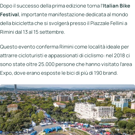
Italia
Dopo il successo della prima edizione torna l’
Italian Bike
Festival
, importante manifestazione dedicata al mondo
Northen
Italy
della bicicletta che si svolgerà presso il Piazzale Fellini a
Rimini dal 13 al 15 settembre.
Center
Italy
Questo evento conferma Rimini come località ideale per
Souther
attrarre cicloturisti e appassionati di ciclismo: nel 2018 ci
Italy
sono state oltre 25.000 persone che hanno visitato l’area
Expo, dove erano esposte le bici di più di 190 brand.
Hotels
Unisciti
a
LBH
Login