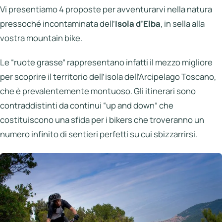
Italia
Vi presentiamo 4 proposte per avventurarvi nella natura
pressoché incontaminata dell’
Isola d’Elba
, in sella alla
Northen
Italy
vostra mountain bike.
Center
Le “ruote grasse” rappresentano infatti il mezzo migliore
Italy
per scoprire il territorio dell’isola dell’Arcipelago Toscano,
Souther
che è prevalentemente montuoso. Gli itinerari sono
Italy
contraddistinti da continui “up and down” che
costituiscono una sfida per i bikers che troveranno un
Hotels
numero infinito di sentieri perfetti su cui sbizzarrirsi.
Unisciti
a
LBH
Login