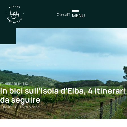
Cerca
IT
MENU
×
IT
EN
Itinerari
ITINERARI IN BICI
In bici sull’Isola d’Elba, 4 itinerari
Nord
Italia
da seguire
Centro
July 16, 2019
·
3 min read
Italia
Sud