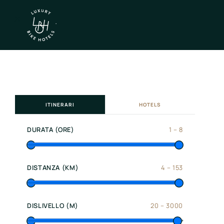
×
IT
EN
Itinerari
ITINERARI
HOTELS
Nord
Italia
DURATA (ORE)
1
–
8
Centro
Italia
Sud
DISTANZA (KM)
4
–
153
Italia
Northen
DISLIVELLO (M)
20
–
3000
Italy