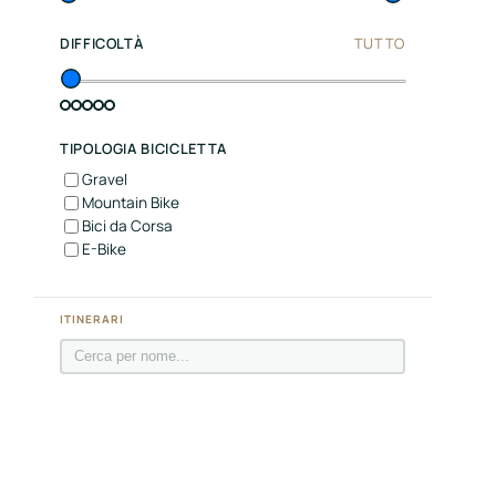
Center
Italy
DIFFICOLTÀ
TUTTO
Souther
Italy
TIPOLOGIA BICICLETTA
Hotels
Gravel
Mountain Bike
Unisciti
Bici da Corsa
a
E-Bike
LBH
ITINERARI
Login