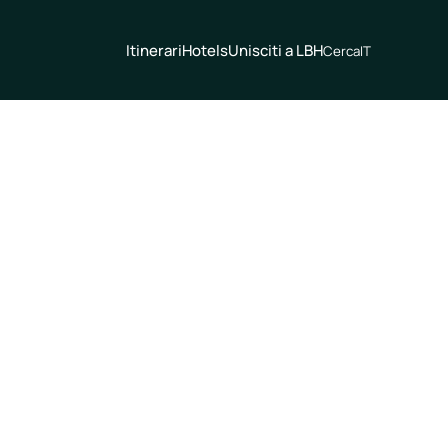
Itinerari
Hotels
Unisciti a LBH
Cerca
IT