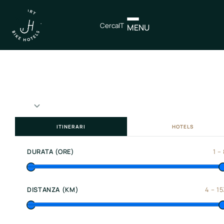
×
Cerca
IT
MENU
IT
EN
Itinerari
Nord
Italia
ITINERARI
HOTELS
Centro
Italia
DURATA (ORE)
1
–
Sud
Italia
DISTANZA (KM)
4
–
15
Northen
Italy