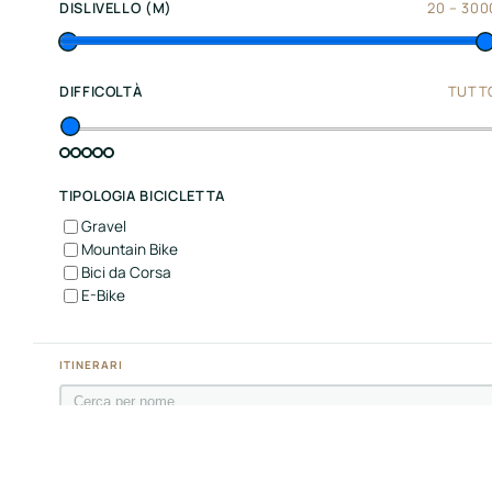
Center
DISLIVELLO (M)
20
–
300
Italy
Souther
DIFFICOLTÀ
TUTT
Italy
Hotels
TIPOLOGIA BICICLETTA
Unisciti
Gravel
a
Mountain Bike
Bici da Corsa
LBH
E-Bike
ITINERARI
Login