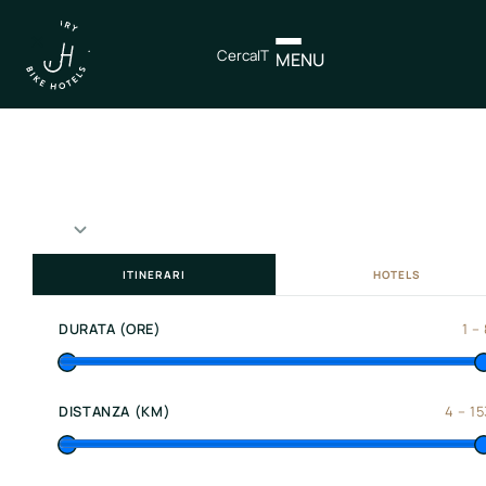
×
Cerca
IT
MENU
IT
EN
Itinerari
Nord
Italia
ITINERARI
HOTELS
Centro
Italia
DURATA (ORE)
1
–
Sud
Italia
DISTANZA (KM)
4
–
15
Northen
Italy