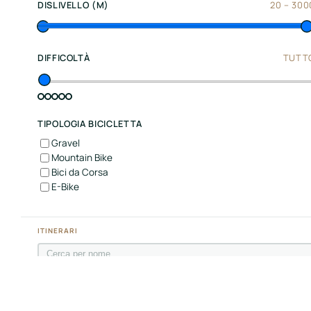
Center
DISLIVELLO (M)
20
–
300
Italy
Souther
DIFFICOLTÀ
TUTT
Italy
Hotels
TIPOLOGIA BICICLETTA
Unisciti
Gravel
a
Mountain Bike
Bici da Corsa
LBH
E-Bike
ITINERARI
Login